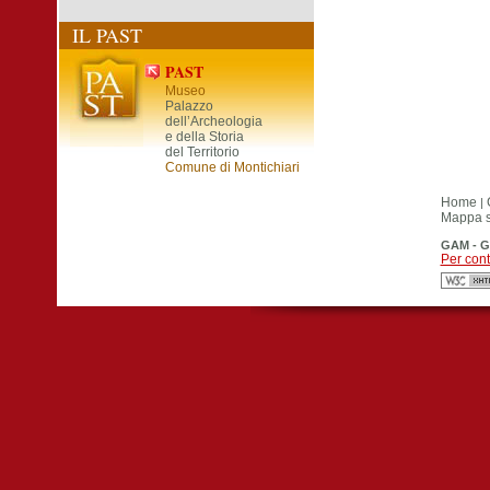
IL PAST
PAST
Museo
Palazzo
dell’Archeologia
e della Storia
del Territorio
Comune di Montichiari
Home
|
Mappa si
GAM - G
Per cont