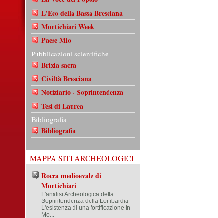
L'Eco della Bassa Bresciana
Montichiari Week
Paese Mio
Pubblicazioni scientifiche
Brixia sacra
Civiltà Bresciana
Notiziario - Soprintendenza
Tesi di Laurea
Bibliografia
Bibliografia
MAPPA SITI ARCHEOLOGICI
Rocca medioevale di
Montichiari
L'analisi Archeologica della
Soprintendenza della Lombardia
L'esistenza di una fortificazione in
Mo...