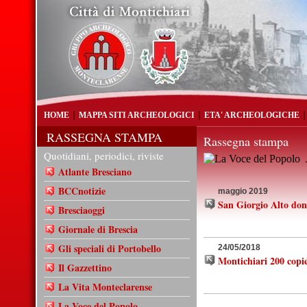
HOME
MAPPA SITI ARCHEOLOGICI
ETA' ARCHEOLOGICHE
RASSEGNA STAMPA
Rassegna stampa
Quotidiani, periodici, riviste
-
Atlante Bresciano
BCCnotizie
maggio 2019
San Giorgio Alto do
Bresciaoggi
Giornale di Brescia
Gli speciali di Portobello
24/05/2018
Montichiari 200 copie
Il Gazzettino
La Vita Monteclarense
La Voce del Popolo