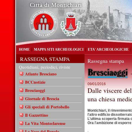
HOME
MAPPA SITI ARCHEOLOGICI
ETA' ARCHEOLOGICHE
RASSEGNA STAMPA
Rassegna stampa
Quotidiani, periodici, riviste
-
Atlante Bresciano
BCCnotizie
09/01/2016
Dalle viscere del
Bresciaoggi
una chiesa medie
Giornale di Brescia
Gli speciali di Portobello
Montichiari, il rinvenimento
Il Gazzettino
l'altro edificio dissotterrat
L'ultima scoperta firmata
La Vita Monteclarense
Ora l'ambizione di esporre t
La Voce del Popolo
.