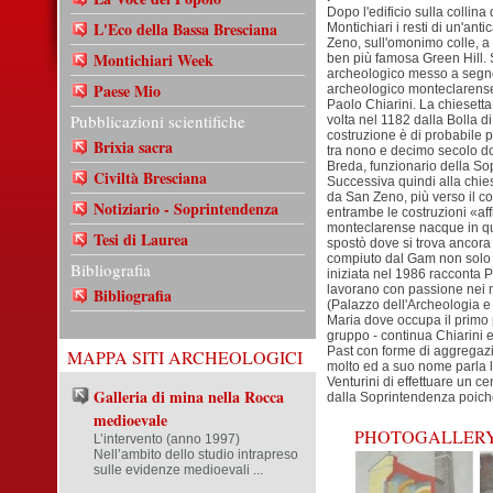
Dopo l'edificio sulla collin
L'Eco della Bassa Bresciana
Montichiari i resti di un'ant
Zeno, sull'omonimo colle, a
Montichiari Week
ben più famosa Green Hill. S
archeologico messo a segno
Paese Mio
archeologico monteclarense
Paolo Chiarini. La chiesetta
Pubblicazioni scientifiche
volta nel 1182 dalla Bolla d
costruzione è di probabile 
Brixia sacra
tra nono e decimo secolo d
Breda, funzionario della So
Civiltà Bresciana
Successiva quindi alla chie
da San Zeno, più verso il c
Notiziario - Soprintendenza
entrambe le costruzioni «aff
monteclarense nacque in que
Tesi di Laurea
spostò dove si trova ancora
compiuto dal Gam non solo su
Bibliografia
iniziata nel 1986 racconta Pa
lavorano con passione nei mo
Bibliografia
(Palazzo dell'Archeologia e 
Maria dove occupa il primo 
gruppo - continua Chiarini e 
Past con forme di aggregazi
MAPPA SITI ARCHEOLOGICI
molto ed a suo nome parla l
Venturini di effettuare un c
Galleria di mina nella Rocca
dalla Soprintendenza poiché
medioevale
PHOTOGALLER
L’intervento (anno 1997)
Nell’ambito dello studio intrapreso
sulle evidenze medioevali ...