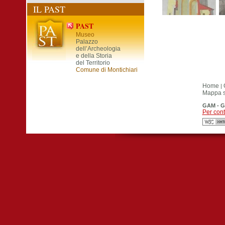
IL PAST
PAST
Museo
Palazzo
dell’Archeologia
e della Storia
del Territorio
Comune di Montichiari
Home
|
Mappa si
GAM - G
Per cont