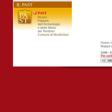
IL PAST
PAST
Museo
Palazzo
dell’Archeologia
e della Storia
del Territorio
Comune di Montichiari
Home
|
Mappa si
GAM - G
Per cont