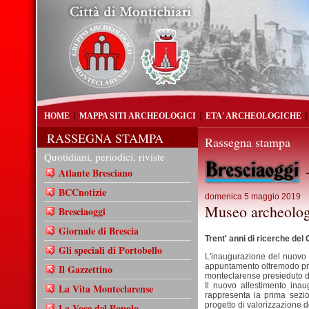
HOME
MAPPA SITI ARCHEOLOGICI
ETA' ARCHEOLOGICHE
RASSEGNA STAMPA
Rassegna stampa
Quotidiani, periodici, riviste
-
Atlante Bresciano
BCCnotizie
domenica 5 maggio 2019
Museo archeologic
Bresciaoggi
Giornale di Brescia
Trent' anni di ricerche del
Gli speciali di Portobello
L'inaugurazione del nuovo 
appuntamento oltremodo pres
Il Gazzettino
monteclarense presieduto d
Il nuovo allestimento inau
La Vita Monteclarense
rappresenta la prima sezi
progetto di valorizzazione d
La Voce del Popolo