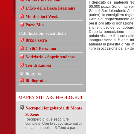
Il deposito dei materiali r
60.000 pezzi. Sono intervenu
L'Eco della Bassa Bresciana
Gam, il Sovrintendente And
parte»), la consigliera regi
Montichiari Week
Parole di ringraziamento ed
per il loro atto di donazio
Paese Mio
sito religioso dei Longobardi
Dopo la benedizione impart
Pubblicazioni scientifiche
potuto visitare il nuovo a
Brixia sacra
inaugurazione si è dato i
animerà la palestra di via I
Civiltà Bresciana
libro in occasione della «Gi
Notiziario - Soprintendenza
Tesi di Laurea
Bibliografia
Bibliografia
MAPPA SITI ARCHEOLOGICI
Necropoli longobarda di Monte
S. Zeno
Recupero di due sepolture
complete Con lo scavo sistematico
della necropoli di S.Zeno a par...