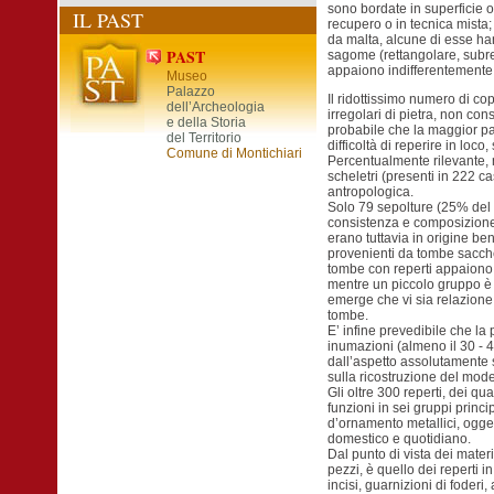
sono bordate in superficie o 
IL PAST
recupero o in tecnica mista; 
da malta, alcune di esse hann
PAST
sagome (rettangolare, subre
appaiono indifferentemente a
Museo
Palazzo
Il ridottissimo numero di co
dell’Archeologia
irregolari di pietra, non con
e della Storia
probabile che la maggior par
del Territorio
difficoltà di reperire in loco
Comune di Montichiari
Percentualmente rilevante, n
scheletri (presenti in 222 ca
antropologica.
Solo 79 sepolture (25% del t
consistenza e composizione a
erano tuttavia in origine be
provenienti da tombe saccheg
tombe con reperti appaiono 
mentre un piccolo gruppo è s
emerge che vi sia relazione 
tombe.
E’ infine prevedibile che la 
inumazioni (almeno il 30 - 4
dall’aspetto assolutamente
sulla ricostruzione del mode
Gli oltre 300 reperti, dei qu
funzioni in sei gruppi princi
d’ornamento metallici, ogget
domestico e quotidiano.
Dal punto di vista dei materi
pezzi, è quello dei reperti i
incisi, guarnizioni di foderi