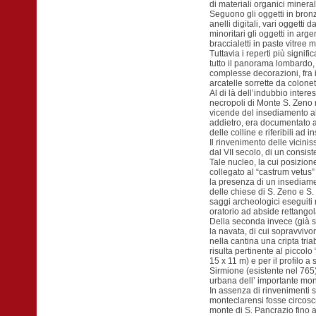
di materiali organici mineral
Seguono gli oggetti in bronzo
anelli digitali, vari oggetti
minoritari gli oggetti in arg
braccialetti in paste vitre
Tuttavia i reperti più signi
tutto il panorama lombardo, s
complesse decorazioni, fra 
arcatelle sorrette da colonett
Al di là dell’indubbio inter
necropoli di Monte S. Zeno 
vicende del insediamento al
addietro, era documentato a
delle colline e riferibili ad
Il rinvenimento delle vicinis
dal VII secolo, di un consist
Tale nucleo, la cui posizio
collegato al “castrum vetus
la presenza di un insediamen
delle chiese di S. Zeno e S.
saggi archeologici eseguiti n
oratorio ad abside rettango
Della seconda invece (già 
la navata, di cui sopravvivo
nella cantina una cripta tr
risulta pertinente al picco
15 x 11 m) e per il profilo 
Sirmione (esistente nel 765
urbana dell’ importante mon
In assenza di rinvenimenti 
monteclarensi fosse circoscri
monte di S. Pancrazio fino al