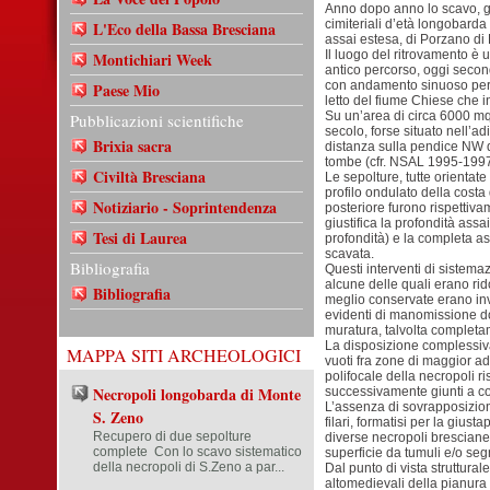
Anno dopo anno lo scavo, gi
cimiteriali d’età longobarda
L'Eco della Bassa Bresciana
assai estesa, di Porzano di
Il luogo del ritrovamento è 
Montichiari Week
antico percorso, oggi seco
con andamento sinuoso per ci
Paese Mio
letto del fiume Chiese che in
Su un’area di circa 6000 mq 
Pubblicazioni scientifiche
secolo, forse situato nell’ad
Brixia sacra
distanza sulla pendice NW d
tombe (cfr. NSAL 1995-1997
Civiltà Bresciana
Le sepolture, tutte orienta
profilo ondulato della costa 
Notiziario - Soprintendenza
posteriore furono rispettiva
giustifica la profondità assa
Tesi di Laurea
profondità) e la completa as
scavata.
Bibliografia
Questi interventi di sistem
alcune delle quali erano ri
Bibliografia
meglio conservate erano inv
evidenti di manomissione dov
muratura, talvolta completam
La disposizione complessivam
MAPPA SITI ARCHEOLOGICI
vuoti fra zone di maggior a
polifocale della necropoli ri
Necropoli longobarda di Monte
successivamente giunti a co
L’assenza di sovrapposizion
S. Zeno
filari, formatisi per la giu
Recupero di due sepolture
diverse necropoli bresciane
complete Con lo scavo sistematico
superficie da tumuli e/o segn
della necropoli di S.Zeno a par...
Dal punto di vista struttural
altomedievali della pianura