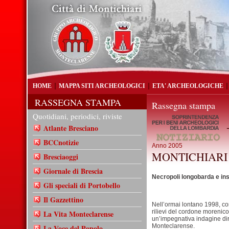
HOME
MAPPA SITI ARCHEOLOGICI
ETA' ARCHEOLOGICHE
RASSEGNA STAMPA
Rassegna stampa
Quotidiani, periodici, riviste
-
Atlante Bresciano
BCCnotizie
Anno 2005
MONTICHIARI (
Bresciaoggi
Giornale di Brescia
Necropoli longobarda e in
Gli speciali di Portobello
Il Gazzettino
Nell’ormai lontano 1998, con
rilievi del cordone morenico 
La Vita Monteclarense
un’impegnativa indagine di
Monteclarense.
La Voce del Popolo