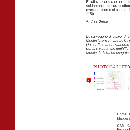
E’ tuttavia certo che nella s
saldamente strutturato attorn
ovest del monte ai piedi de
1150.
Andrea Breda
Le campagne di scavo, diret
Monteclarense - che ne ha p
Un cordiale ringraziamento v
per la costante disponibilit
Montichiari che ha eseguito
PHOTOGALLER
Home
|
Mappa si
GAM - G
Per cont