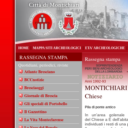
HOME
MAPPA SITI ARCHEOLOGICI
ETA' ARCHEOLOGICHE
RASSEGNA STAMPA
Rassegna stampa
Quotidiani, periodici, riviste
-
Atlante Bresciano
BCCnotizie
Anni 1992-93
MONTICHIARI (
Bresciaoggi
Chiese
Giornale di Brescia
Gli speciali di Portobello
Pila di ponte antico
Il Gazzettino
In un'area golenale d
La Vita Monteclarense
del Chiese a E dell'abita
individuati i resti di una
La Voce del Popolo