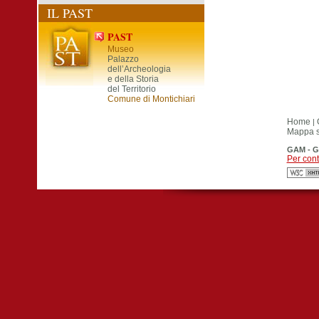
IL PAST
PAST
Museo
Palazzo
dell’Archeologia
e della Storia
del Territorio
Comune di Montichiari
Home
|
Mappa si
GAM - G
Per cont