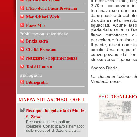
Il massiccio plinto, l
2,70 e conservato in
L'Eco della Bassa Bresciana
terminava con due acut
da un nucleo di ciottoli
Montichiari Week
da ottima malta rivesti
Paese Mio
squadrati. Alcune last
piede della struttura fa
Pubblicazioni scientifiche
fiume tutt'attorno al
per evitarne l'erosione.
Brixia sacra
Il ponte, di cui non 
Civiltà Bresciana
secolo. Una mappa d'e
convergevano dal terr
Notiziario - Soprintendenza
stesse verso il paese sul
Tesi di Laurea
Andrea Breda
Bibliografia
La documentazione de
Bibliografia
Monteclarense.
PHOTOGALLER
MAPPA SITI ARCHEOLOGICI
Necropoli longobarda di Monte
S. Zeno
Recupero di due sepolture
complete Con lo scavo sistematico
della necropoli di S.Zeno a par...