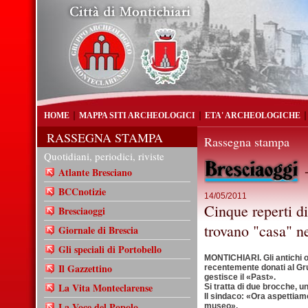
HOME
MAPPA SITI ARCHEOLOGICI
ETA' ARCHEOLOGICHE
RASSEGNA STAMPA
Rassegna stampa
Quotidiani, periodici, riviste
-
Atlante Bresciano
BCCnotizie
14/05/2011
Cinque reperti di
Bresciaoggi
trovano "casa" n
Giornale di Brescia
Gli speciali di Portobello
MONTICHIARI. Gli antichi o
Il Gazzettino
recentemente donati al G
gestisce il «Past».
La Vita Monteclarense
Si tratta di due brocche, un
Il sindaco: «Ora aspettiam
La Voce del Popolo
museo».