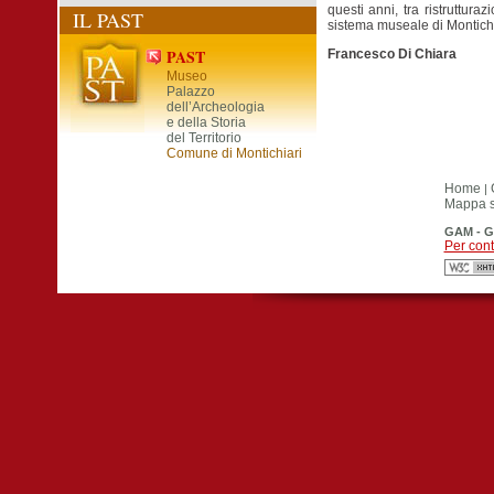
questi anni, tra ristruttura
IL PAST
sistema museale di Montichia
PAST
Francesco Di Chiara
Museo
Palazzo
dell’Archeologia
e della Storia
del Territorio
Comune di Montichiari
Home
|
Mappa si
GAM - G
Per cont