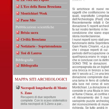
L'Eco della Bassa Bresciana
Si arrichisce di nuovi rec
Montichiari Week
oggetti che costituiscono la
quali, soprattutto Longoba
Paese Mio
dell'Archeologia (Past) ch
Recentemente infatti il G
Pubblicazioni scientifiche
donazione 5 reperti archeolog
fa sul nostro territorio in 
Brixia sacra
condizione che siano espost
storia monteclarense.
Civiltà Bresciana
I nuovi reperti sono stati p
funzionario della Soprinten
Notiziario - Soprintendenza
Gam Paolo Chiarini. «La par
che i cinque reperti di cui 
Tesi di Laurea
periodo dell'occupazione ce
quell'epoca erano in voga s
Bibliografia
che si concluse con la defi
SONO TRE le donazioni. L
Bibliografia
accompagnata da un bigliett
una brocca in bronzo a bec
del V secolo a.C.) e una bro
donazione comprende due re
MAPPA SITI ARCHEOLOGICI
una lama in ferro di coltella
alla luce nel corso di so
Necropoli longobarda di Monte
Montichiari. La donazione è 
consiste in una fibula in br
S. Zeno
al fiume Chiese, al confine
Recupero di due sepolture
«Il ritrovamento dei 5 nuov
complete Con lo scavo sistematico
variopinto puzzle archeolog
della necropoli di S.Zeno a par...
del riconoscimento di museo 
richiesta. Se tutto andrà in