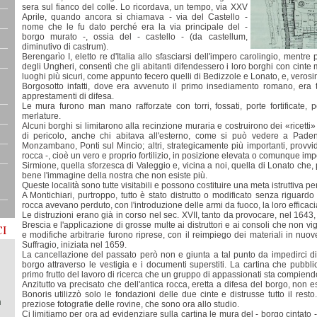
sera sul fianco del colle. Lo ricordava, un tempo, via XXV
Aprile, quando ancora si chiamava - via del Castello -
nome che le fu dato perché era la via principale del -
borgo murato -, ossia del - castello - (da castellum,
diminutivo di castrum).
Berengarìo I, eletto re d'Italia allo sfasciarsi dell'impero carolingio, mentr
degli Ungheri, consentì che gli abitanti difendessero i loro borghi con cint
luoghi più sicuri, come appunto fecero quelli di Bedizzole e Lonato, e, verosim
Borgosotto infatti, dove era avvenuto il primo insediamento romano, era
apprestamenti di difesa.
Le mura furono man mano rafforzate con torri, fossati, porte fortificate, p
merlature.
Alcuni borghi si limitarono alla recinzione muraria e costruirono dei «ricetti
di pericolo, anche chi abitava all'esterno, come si può vedere a Pa
Monzambano, Ponti sul Mincio; altri, strategicamente più importanti, provv
rocca -, cioè un vero e proprio fortilizio, in posizione elevata o comunque im
Sirmione, quella sforzesca di Valeggio e, vicina a noi, quella di Lonato che, 
bene l'immagine della nostra che non esiste più.
Queste località sono tutte visitabili e possono costituire una meta istruttiva p
A Montichiari, purtroppo, tutto è stato distrutto o modificato senza riguar
rocca avevano perduto, con l'introduzione delle armi da fuoco, la loro efficaci
Le distruzioni erano già in corso nel sec. XVII, tanto da provocare, nel 1643,
Brescia e l'applicazione di grosse multe ai distruttori e ai consoli che non v
I
e modifiche arbitrarie furono riprese, con il reimpiego dei materiali in nuove
Suffragio, iniziata nel 1659.
La cancellazione del passato però non e giunta a tal punto da impedirci di
borgo attraverso le vestigia e i documenti superstiti. La cartina che pubbl
primo frutto del lavoro di ricerca che un gruppo di appassionati sta compiend
Anzitutto va precisato che dell'antica rocca, eretta a difesa del borgo, non e
Bonoris utilizzò solo le fondazioni delle due cinte e distrusse tutto il re
n
preziose fotografie delle rovine, che sono ora allo studio.
Ci limitiamo per ora ad evidenziare sulla cartina le mura del - borgo cintato 