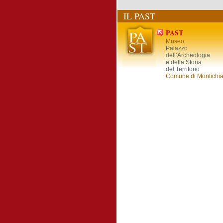
IL PAST
PAST
Museo
Palazzo
dell’Archeologia
e della Storia
del Territorio
Comune di Montichia