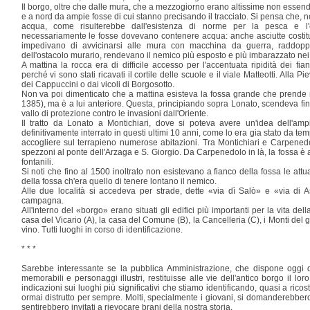
Il borgo, oltre che dalle mura, che a mezzogiorno erano altissime non essendov
e a nord da ampie fosse di cui stanno precisando il tracciato. Si pensa che, n
acqua, come risulterebbe dall'esistenza di norme per la pesca e 
necessariamente le fosse dovevano contenere acqua: anche asciutte costit
impedivano di avvicinarsi alle mura con macchina da guerra, raddoppia
dell'ostacolo murario, rendevano il nemico più esposto e più imbarazzato nei
A mattina la rocca era di difficile accesso per l'accentuata ripidità dei fian
perché vi sono stati ricavati il cortile delle scuole e il viale Matteotti. Alla P
dei Cappuccini o dai vicoli di Borgosotto.
Non va poi dimenticato che a mattina esisteva la fossa grande che prende
1385), ma è a lui anteriore. Questa, principiando sopra Lonato, scendeva fin
vallo di protezione contro le invasioni dall'Oriente.
Il tratto da Lonato a Montichiari, dove si poteva avere un'idea dell'amp
definitivamente interrato in questi ultimi 10 anni, come lo era gia stato da te
accogliere sul terrapieno numerose abitazioni. Tra Montichiari e Carpenedo
spezzoni al ponte dell'Arzaga e S. Giorgio. Da Carpenedolo in là, la fossa è a
fontanili.
Si noti che fino al 1500 inoltrato non esistevano a fianco della fossa le att
della fossa ch'era quello di tenere lontano il nemico.
Alle due località si accedeva per strade, dette «via dì Salò» e «via di 
campagna.
All'interno del «borgo» erano situati gli edifici più importanti per la vita de
casa del Vicario (A), la casa del Comune (B), la Cancelleria (C), i Monti del 
vino. Tutti luoghi in corso di identificazione.
* * *
Sarebbe interessante se la pubblica Amministrazione, che dispone oggi di
memorabili e personaggi illustri, restituisse alle vie dell'antico borgo il l
indicazioni sui luoghi più significativi che stiamo identificando, quasi a rico
ormai distrutto per sempre. Molti, specialmente i giovani, si domanderebbero a
sentirebbero invitati a rievocare brani della nostra storia.