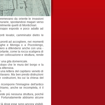
e premevano da oriente le invasioni
e murarie, spostandosi magari verso
ilmente quelli di Montichiari.
 troppo esposto e poco adatto ad
onti levatoi, camminatoi dietro le
» pronti ad accogliere, nei momenti
denghe e Moniga o a Pozzolengo,
idero a difendersi anche con una -
portante, come la rocca scaligera di
per collocazione e struttura, rende
er una gita domenicale.
do dopo che le mura del borgo e la
a difensiva.
 una lettera del capitano veneto di
igilavano. Ma ben presto distruzioni
 costruzioni, tra cui la chiesa del
 ricomporre l'immagine dell'antico
ichiamo, anche se incompleta, è il
o.
siste più nessuna struttura, poiché
sto. Fortunatamente abbiamo alcune
- là dove esse sono ancora visibili,