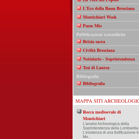
L'Eco della Bassa Bresciana
Montichiari Week
Paese Mio
Pubblicazioni scientifiche
Brixia sacra
Civiltà Bresciana
Notiziario - Soprintendenza
Tesi di Laurea
Bibliografia
Bibliografia
MAPPA SITI ARCHEOLOGIC
Rocca medioevale di
Montichiari
L'analisi Archeologica della
Soprintendenza della Lombardia
L'esistenza di una fortificazione i
Mo...