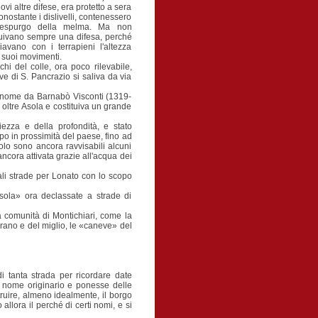
i altre difese, era protetto a sera
onostante i dislivelli, contenessero
l'espurgo della melma. Ma non
uivano sempre una difesa, perché
vano con i terrapieni l'altezza
 suoi movimenti.
chi del colle, ora poco rilevabile,
ieve di S. Pancrazio si saliva da via
 nome da Barnabò Visconti (1319-
 oltre Asola e costituiva un grande
iezza e della profondità, e stato
mpo in prossimità del paese, fino ad
lo sono ancora ravvisabili alcuni
ncora attivata grazie all'acqua dei
uali strade per Lonato con lo scopo
Asola» ora declassate a strade di
lla comunità di Montichiari, come la
grano e del miglio, le «caneve» del
 tanta strada per ricordare date
oro nome originario e ponesse delle
struire, almeno idealmente, il borgo
llora il perché di certi nomi, e si