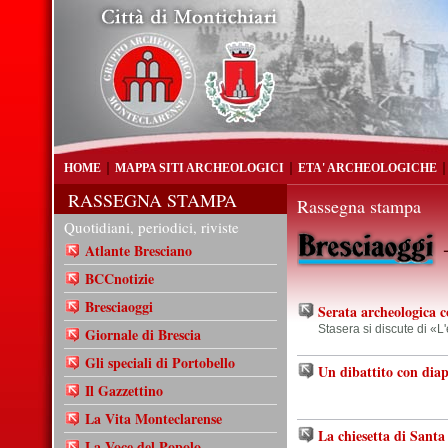
HOME
MAPPA SITI ARCHEOLOGICI
ETA' ARCHEOLOGICHE
RASSEGNA STAMPA
Rassegna stampa
Quotidiani, periodici, riviste
-
Atlante Bresciano
BCCnotizie
Bresciaoggi
Serata archeologica 
Stasera si discute di «L
Giornale di Brescia
Gli speciali di Portobello
Un dibattito con diap
Il Gazzettino
La Vita Monteclarense
La chiesetta di Santa 
La Voce del Popolo