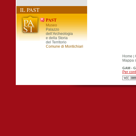
IL PAST
PAST
Museo
Palazzo
dell’Archeologia
e della Storia
del Territorio
Comune di Montichiari
Home
|
Mappa si
GAM - G
Per cont