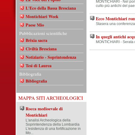
MONTICHIARI - Nel pomer
culto più antichi del pa
L'Eco della Bassa Bresciana
Montichiari Week
Ecco Montichiari ro
Paese Mio
Stasera una conferenza 
Pubblicazioni scientifiche
In quegli antichi acqu
Brixia sacra
MONTICHIARI - Serata n
Civiltà Bresciana
Notiziario - Soprintendenza
Tesi di Laurea
Bibliografia
Bibliografia
MAPPA SITI ARCHEOLOGICI
Rocca medioevale di
Montichiari
L'analisi Archeologica della
Soprintendenza della Lombardia
L'esistenza di una fortificazione in
Mo...